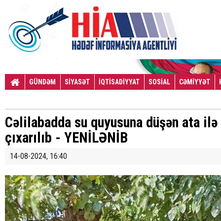
GÜNDƏM
SİYASƏT
İQTİSADİYYAT
SOSİAL
CƏMİYYƏT
Cəlilabadda su quyusuna düşən ata ilə 
çıxarılıb - YENİLƏNİB
14-08-2024, 16:40