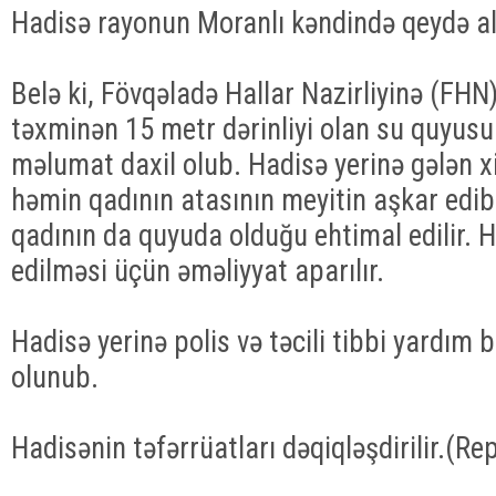
Hadisə rayonun Moranlı kəndində qeydə al
Belə ki, Fövqəladə Hallar Nazirliyinə (FHN)
təxminən 15 metr dərinliyi olan su quyus
məlumat daxil olub. Hadisə yerinə gələn x
həmin qadının atasının meyitin aşkar edib
qadının da quyuda olduğu ehtimal edilir. 
edilməsi üçün əməliyyat aparılır.
Hadisə yerinə polis və təcili tibbi yardım 
olunub.
Hadisənin təfərrüatları dəqiqləşdirilir.(Re