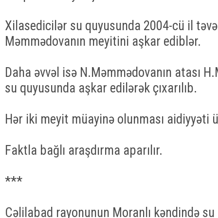
Xilasedicilər su quyusunda 2004-cü il təvə
Məmmədovanın meyitini aşkar ediblər.
Daha əvvəl isə N.Məmmədovanın atası H
su quyusunda aşkar edilərək çıxarılıb.
Hər iki meyit müayinə olunması aidiyyəti üz
Faktla bağlı araşdırma aparılır.
***
Cəlilabad rayonunun Moranlı kəndində su