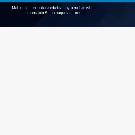
Materiallardan istifadə edərkən sayta mütləq istinad
olunmalıdır.Bütün hüquqlar qorunur