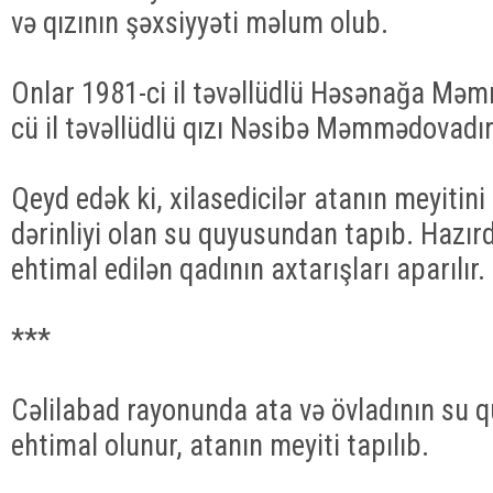
və qızının şəxsiyyəti məlum olub.
Onlar 1981-ci il təvəllüdlü Həsənağa Mə
cü il təvəllüdlü qızı Nəsibə Məmmədovadır
Qeyd edək ki, xilasedicilər atanın meyitin
dərinliyi olan su quyusundan tapıb. Hazı
ehtimal edilən qadının axtarışları aparılır.
***
Cəlilabad rayonunda ata və övladının su
ehtimal olunur, atanın meyiti tapılıb.