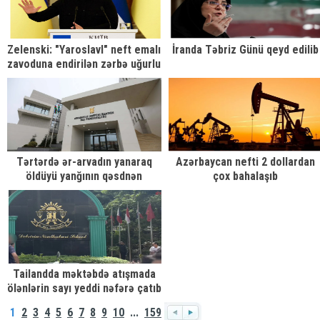
Zelenski: "Yaroslavl" neft emalı
İranda Təbriz Günü qeyd edilib
zavoduna endirilən zərbə uğurlu
olub
Tərtərdə ər-arvadın yanaraq
Azərbaycan nefti 2 dollardan
öldüyü yanğının qəsdnən
çox bahalaşıb
törədildiyi məlum olub
Tailandda məktəbdə atışmada
ölənlərin sayı yeddi nəfərə çatıb
– YENİLƏNİB
1
2
3
4
5
6
7
8
9
10
...
159