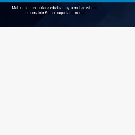
Materiallardan istifadə edərkən sayta mütləq istinad
olunmalıdır.Bütün hüquqlar qorunur