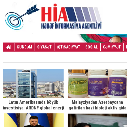
GÜNDƏM
SİYASƏT
İQTİSADİYYAT
SOSİAL
CƏMİYYƏT
Latın Amerikasında böyük
Malayziyadan Azərbaycana
investisiya: ARDNF qlobal enerji
gətirilən bəzi bioloji aktiv qida
bazarında mövqeyini gücləndirir
məhsullarında uyğunsuzluq
– TƏHLİL
aşkarlanıb