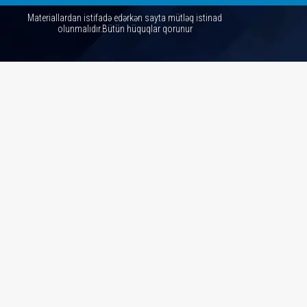
Materiallardan istifadə edərkən sayta mütləq istinad
olunmalıdır.Bütün hüquqlar qorunur