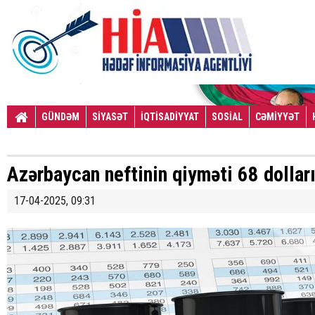
GÜNDƏM
SİYASƏT
İQTİSADİYYAT
SOSİAL
CƏMİYYƏT
Azərbaycan neftinin qiyməti 68 dollar
17-04-2025, 09:31