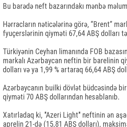
Bu barədə neft bazarındakı mənbə məlum
Hərracların nəticələrinə görə, “Brent” mark
fyuçerslərinin qiyməti 67,64 ABŞ dolları tə
Türkiyənin Ceyhan limanında FOB bazasın
markalı Azərbaycan neftin bir barelinin q
dolları və ya 1,99 % artaraq 66,64 ABŞ doll
Azərbaycanın builki dövlət büdcəsində bir
qiyməti 70 ABŞ dollarından hesablanıb.
Xatırladaq ki, "Azeri Light" neftinin ən aşa
aprelin 21-də (15,81 ABŞ dolları), maksima