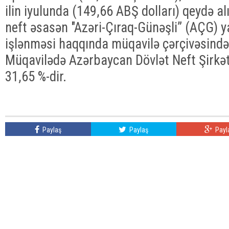
ilin iyulunda (149,66 ABŞ dolları) qeydə a
neft əsasən "Azəri-Çıraq-Günəşli” (AÇG) 
işlənməsi haqqında müqavilə çərçivəsində h
Müqavilədə Azərbaycan Dövlət Neft Şirkə
31,65 %-dir.
Paylaş
Paylaş
Payl